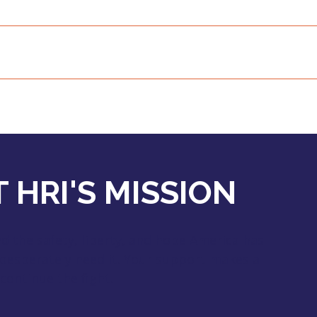
 HRI'S MISSION
 the safety, liberty, and hope America has
 desperately need it. Your support makes a
continue the fight.