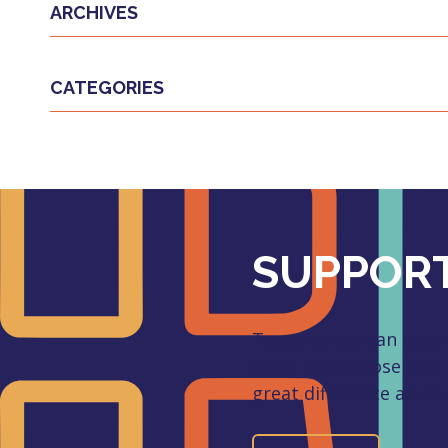
ARCHIVES
CATEGORIES
SUPPORT
Together we can extend
given us to those who
great difference as we 