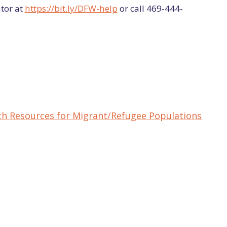
tor at
https://bit.ly/DFW-help
or call 469-444-
th Resources for Migrant/Refugee Populations