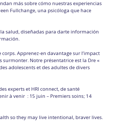
endan más sobre cómo nuestras experiencias
ileen Fullchange, una psicóloga que hace
 la salud, diseñadas para darte información
ormación.
re corps. Apprenez-en davantage sur l’impact
surmonter. Notre présentatrice est la Dre «
 des adolescents et des adultes de divers
des experts et HRI connect, de santé
ir à venir : 15 juin – Premiers soins; 14
h so they may live intentional, braver lives.