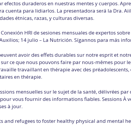
r efectos duraderos en nuestras mentes y cuerpos. Apr
a cuenta para lidiarlos. La presentadora será la Dra. Ai
dades étnicas, razas, y culturas diversas.
e Conexión HRI de sesiones mensuales de expertos sobre
uxilios; 14 julio – La Nutrición. Sígannos para más inf
euvent avoir des effets durables sur notre esprit et not
 sur ce que nous pouvons faire par nous-mêmes pour les 
availle travaillant en thérapie avec des préadolescents,
taires en thérapie.
ions mensuelles sur le sujet de la santé, délivrées par 
our vous fournir des informations fiables. Sessions À ven
es à jour.
d refugees to foster healthy physical and mental healt