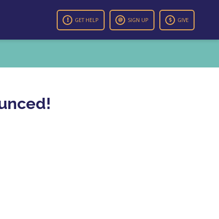
GET HELP
SIGN UP
GIVE
unced!