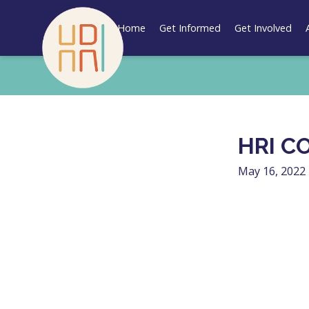
Skip
to
Home
Get Informed
Get Involved
content
HRI C
May 16, 2022