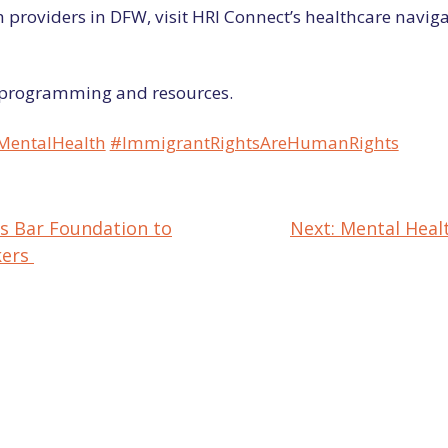
providers in DFW, visit HRI Connect’s healthcare naviga
o programming and resources.
MentalHealth
#ImmigrantRightsAreHumanRights
s Bar Foundation to
Next:
Mental Heal
kers