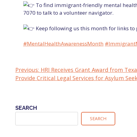
To find immigrant-friendly mental health 
7070 to talk to a volunteer navigator.
Keep following us this month for links t
#MentalHealthAwarenessMonth
#Immigrant
Previous:
HRI Receives Grant Award from Texa
POST
Provide Critical Legal Services for Asylum See
NAVIGATION
SEARCH
SEARCH